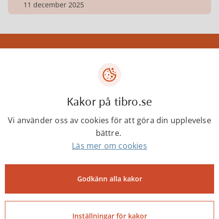
11 december 2025
Tibro kommun
Centrumgatan 17
543 80 Tibro
Kakor på tibro.se
Telefon: 0504-180 00
E-post: kommun@tibro.se
Vi använder oss av cookies för att göra din upplevelse
bättre.
Organisationsnummer:
Läs mer om cookies
212000-1660
PEPPOL ID:
0007:2120001660
Godkänn alla kakor
Inställningar för kakor