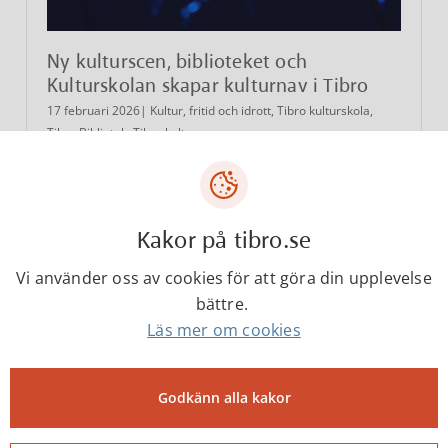
Ny kulturscen, biblioteket och
Kulturskolan skapar kulturnav i Tibro
17 februari 2026
| Kultur, fritid och idrott, Tibro kulturskola,
Tibro Bibliotek, Tibro kulturscen
Under 2026 ska scenlokalen Forum renoveras
till en modern och flexibel kulturscen. I
samband med detta får scenen ett nytt
namn: Tibro kulturscen.
Kakor på tibro.se
Vi använder oss av cookies för att göra din upplevelse
bättre.
Läs mer om cookies
Godkänn alla kakor