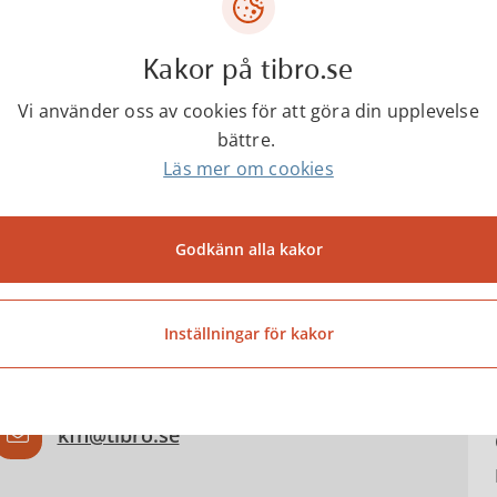
Kakor på tibro.se
Konstverk i Tibro
Vi använder oss av cookies för att göra din upplevelse
bättre.
Här kan du se och läsa om alla konstverk i Tibro som ingå
Läs mer om cookies
Godkänn alla kakor
ntakta
Inställningar för kakor
Kultur & Fritid
kfn@tibro.se