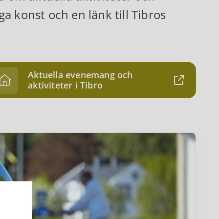
 konst och en länk till Tibros
Aktuella evenemang och
aktiviteter i Tibro