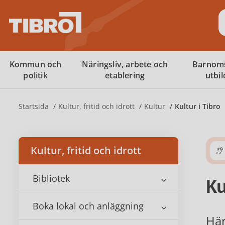
S
Kommun och
Näringsliv, arbete och
Barnom
politik
etablering
utbi
Startsida
Kultur, fritid och idrott
Kultur
Kultur i Tibro
Kultur, fritid och idrott
Bibliotek
Ku
Boka lokal och anläggning
Här