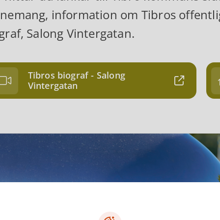
nemang, information om Tibros offentliga
graf, Salong Vintergatan.
Tibros biograf - Salong
Vintergatan