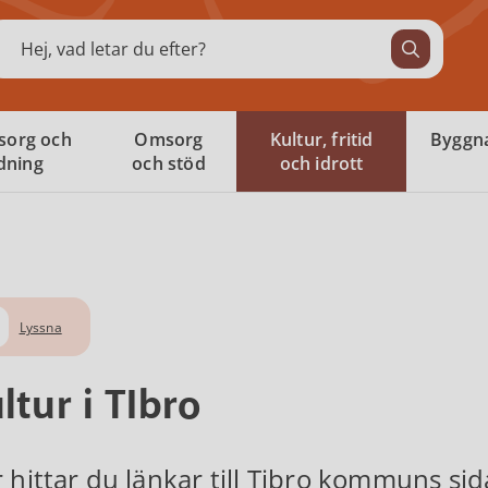
ök
sorg och
Omsorg
Kultur, fritid
Byggna
ldning
och stöd
och idrott
Lyssna
ltur i TIbro
 hittar du länkar till Tibro kommuns sid