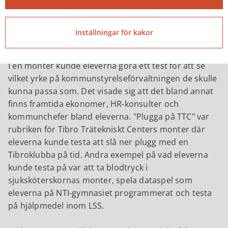
informationssäkerhetssamordnare Caroline
Lennemar föreläste också för eleverna om sina yrken
och vägen dit.
Inställningar för kakor
Testa på yrken inom kommunen
I en monter kunde eleverna göra ett test för att se
vilket yrke på kommunstyrelseförvaltningen de skulle
kunna passa som. Det visade sig att det bland annat
finns framtida ekonomer, HR-konsulter och
kommunchefer bland eleverna. "Plugga på TTC" var
rubriken för Tibro Trätekniskt Centers monter där
eleverna kunde testa att slå ner plugg med en
Tibroklubba på tid. Andra exempel på vad eleverna
kunde testa på var att ta blodtryck i
sjuksköterskornas monter, spela dataspel som
eleverna på NTI-gymnasiet programmerat och testa
på hjälpmedel inom LSS.