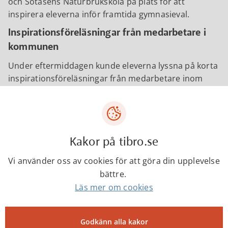
och Sötåsens Naturbrukskola på plats för att
inspirera eleverna inför framtida gymnasieval.
Inspirationsföreläsningar från medarbetare i
kommunen
Under eftermiddagen kunde eleverna lyssna på korta
inspirationsföreläsningar från medarbetare inom
kommunen. Johan Ekstrand, demenssamordnare,
berättade om hur han hittade sin grej.
Varför jobbar jag med det här? För mig handlar det
Kakor på tibro.se
mycket om att möta andra människor. Det här är det
bästa jobbet som jag kan tänka mig och jag hoppas
Vi använder oss av cookies för att göra din upplevelse
att ni också ska hitta er grej,
sa Johan under sin
bättre.
föreläsning.
Läs mer om cookies
Stadsarkitekt Leif Ahnland och kommunens
digitaliseringskoordinator och
Godkänn alla kakor