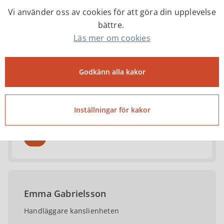
Kontakter
Vi använder oss av cookies för att göra din upplevelse
bättre.
Läs mer om cookies
Frida Blomqvist
Kanslichef
Godkänn alla kakor
frida.blomqvist@tibro.se
Inställningar för kakor
0504-18505
Emma Gabrielsson
Handläggare kanslienheten