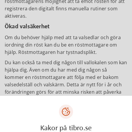
röstmottagarens möjlighet att ta emot rösten för att
registrera den digitalt finns manuella rutiner som
aktiveras.
Ökad valsäkerhet
Om du behöver hjälp med att ta valsedlar och göra
iordning din röst kan du be en röstmottagare om
hjälp. Röstmottagaren har tystnadsplikt.
Du kan också ta med dig någon till vallokalen som kan
hjälpa dig. Även om du har med dig någon så
kommer en röstmottagare att följa med er bakom
valsedelställ och valskärm. Detta är nytt för i år och
förändringen görs för att minska risken att påverka
dig som röstar.
Läs mer
om valet till riksdag, region- och
kommunfullmäktige 2026 på tibro.se/val
Kakor på tibro.se