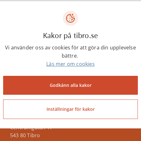
Utställningsperiod:
15 juni till 14 augusti, under
bibliotekets sommaröppettider.
Kakor på tibro.se
Bibliotekshäng är en del i Sommar i Tibro.
Läs mer om evenemanget
Vi använder oss av cookies för att göra din upplevelse
bättre.
Läs mer om cookies
Senast ändrad:
8 augusti 2026
Godkänn alla kakor
Inställningar för kakor
Tibro kommun
Centrumgatan 17
543 80 Tibro