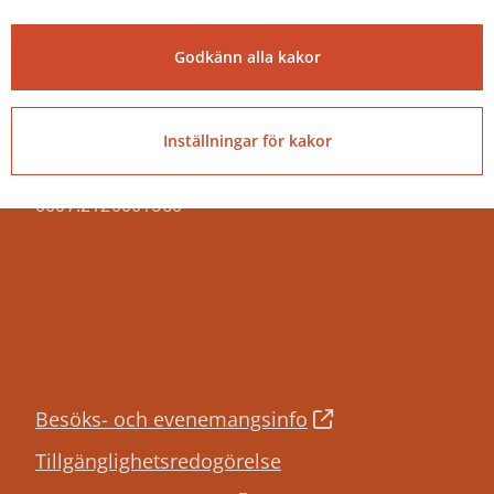
Telefon: 0504-180 00
Godkänn alla kakor
E-post: kommun@tibro.se
Organisationsnummer:
212000-1660
Inställningar för kakor
PEPPOL ID:
0007:2120001660
Besöks- och evenemangsinfo
Tillgänglighetsredogörelse