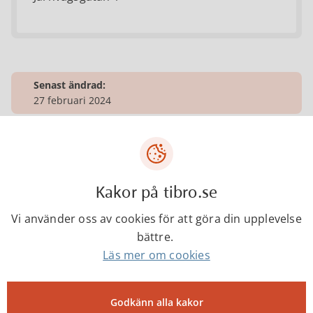
Senast ändrad:
27 februari 2024
Tibro kommun
Kakor på tibro.se
Centrumgatan 17
543 80 Tibro
Vi använder oss av cookies för att göra din upplevelse
bättre.
Telefon: 0504-180 00
Läs mer om cookies
E-post: kommun@tibro.se
Organisationsnummer:
Godkänn alla kakor
212000-1660