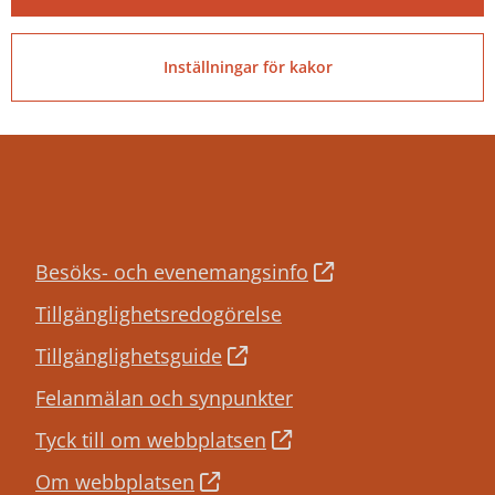
PEPPOL ID:
0007:2120001660
Inställningar för kakor
Besöks- och evenemangsinfo
Tillgänglighetsredogörelse
Tillgänglighetsguide
Felanmälan och synpunkter
Tyck till om webbplatsen
Om webbplatsen