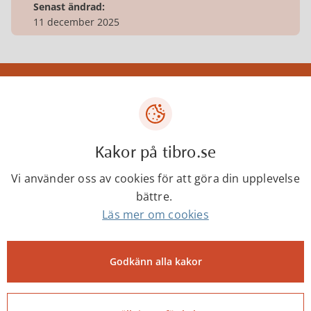
Senast ändrad:
11 december 2025
Tibro kommun
Centrumgatan 17
543 80 Tibro
Kakor på tibro.se
Telefon: 0504-180 00
Vi använder oss av cookies för att göra din upplevelse
E-post: kommun@tibro.se
bättre.
Organisationsnummer:
Läs mer om cookies
212000-1660
PEPPOL ID:
Godkänn alla kakor
0007:2120001660