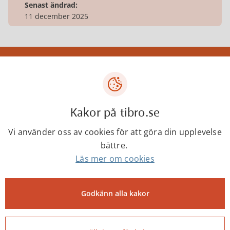
Senast ändrad:
11 december 2025
Tibro kommun
Centrumgatan 17
543 80 Tibro
Kakor på tibro.se
Telefon: 0504-180 00
Vi använder oss av cookies för att göra din upplevelse
E-post: kommun@tibro.se
bättre.
Organisationsnummer:
Läs mer om cookies
212000-1660
PEPPOL ID:
Godkänn alla kakor
0007:2120001660