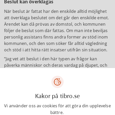
Beslut kan överklagas
När beslut är fattat har den enskilde alltid möjlighet
att överklaga beslutet om det går den enskilde emot.
Ärendet kan då prövas av domstol, och kommunen
följer de beslut som där fattas. Om man inte beviljas
personlig assistans finns andra former av stöd inom
kommunen, och den som söker får alltid vägledning
och stöd i att hitta rätt insatser utifrån sin situation.
Jag vet att beslut i den här typen av frågor kan
påverka människor och deras vardag på djupet, och
jag har stor respekt för de känslor som kan uppstå.
Samtidigt är vårt uppdrag att fatta rättvisa och
rättssäkra beslut utifrån de lagar och regler vi har att
förhålla oss till,
säger socialchef Rikard Strömqvist.
Kakor på tibro.se
Översyn av tidigare arbete
Vi använder oss av cookies för att göra din upplevelse
Det har funnits anledning att utveckla och förtydliga
bättre.