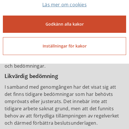
arbetssättet med beslut om personlig assistans, då
Läs mer om cookies
praxis inte alltid följts. Sedan cirka två år tillbaka tar
kommunen hjälp av juridisk expertis för att gå
igenom samtliga beslut om personlig assistans. Det
Godkänn alla kakor
är en del i kvalitetsarbetet och ansvaret att
säkerställa att bedömningar är rättssäkra och vilar på
en så tydlig grund som möjligt. Denna satsning har
Inställningar för kakor
blivit en kompetenshöjande insats för verksamheten
och det har resulterat i mer rättssäkra utredningar
och bedömningar.
Likvärdig bedömning
I samband med genomgången har det visat sig att
det finns tidigare bedömningar som har behövts
omprövats eller justerats. Det innebär inte att
tidigare arbete saknat grund, men att det funnits
behov av att förtydliga tillämpningen av regelverket
och därmed förbättra beslutsunderlagen.