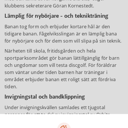
klubbens sekreterare Göran Kornestedt.
Lämplig för nybörjare - och teknikträning
Banan tog form och erbjuder kortare hål är den
tidigare banan. Fågelviksslingan är en lämplig bana
för nybörjare och för dem som vill slipa på sin teknik.
Närheten till skola, fritidsgården och hela
sportparksområdet gör banan lättillgänglig för barn
och ungdomar som vill testa discgolf. För föräldrar
som väntar under tiden barnen har träningar i
området erbjuder banan ett roligt sätt att fördriva
tiden.
Invigningstal och bandklippning
Under invigningskvällen samlades ett tjugotal
personer för att ta del av invigningstal av Orbits
ordförande, Niclas Sjöberg samt Kultur & Fritids