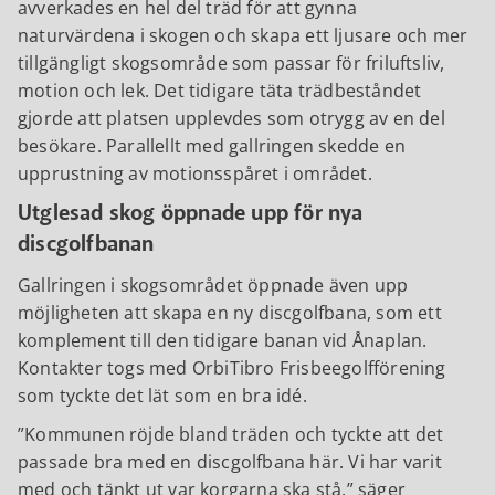
avverkades en hel del träd för att gynna
naturvärdena i skogen och skapa ett ljusare och mer
tillgängligt skogsområde som passar för friluftsliv,
motion och lek. Det tidigare täta trädbeståndet
gjorde att platsen upplevdes som otrygg av en del
besökare. Parallellt med gallringen skedde en
upprustning av motionsspåret i området.
Utglesad skog öppnade upp för nya
discgolfbanan
Gallringen i skogsområdet öppnade även upp
möjligheten att skapa en ny discgolfbana, som ett
komplement till den tidigare banan vid Ånaplan.
Kontakter togs med OrbiTibro Frisbeegolfförening
som tyckte det lät som en bra idé.
Kommunen röjde bland träden och tyckte att det
passade bra med en discgolfbana här. Vi har varit
med och tänkt ut var korgarna ska stå,
säger