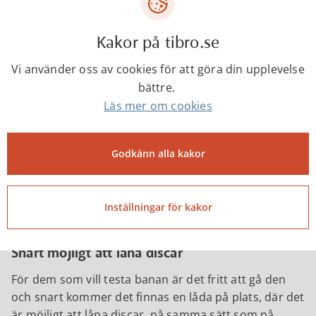
nämndens ordförande Torbjörn Andersson. Båda var
eniga om att det är fint med ställen där människor
kan mötas. Discgolf erbjuder en möjlighet för
Kakor på tibro.se
människor att mötas över generationsgränserna,
Vi använder oss av cookies för att göra din upplevelse
året om.
bättre.
Invigningsbandet klipptes av två av föreningens yngre
Läs mer om cookies
medlemmar. När bandet var klippt gjorde den
skickliga discgolfaren Jim Ljungqvist från Tibro entré.
Han hade tre chanser att sätta en ”ace”, motsvarande
Godkänn alla kakor
hole-in-one, från 51 meter. Blåsten ställde till det för
Jim. Alla kast var nära men inget hamnade i korgen.
Inställningar för kakor
Under invigningen hölls en sponsortävling där
Tibrobyggen, RF-SISU och Kultur & Fritid deltog.
Snart möjligt att låna discar
För dem som vill testa banan är det fritt att gå den
och snart kommer det finnas en låda på plats, där det
är möjligt att låna discar, på samma sätt som på