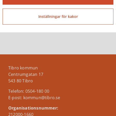
enskilda.
Kommunen arbetar sedan tidigare med att stärka
Inställningar för kakor
rutiner för uppföljning och kontroll för att minska
risken för liknande händelser framöver.
Tibro kommun
Centrumgatan 17
543 80 Tibro
Telefon: 0504-180 00
E-post: kommun@tibro.se
Organisationsnummer:
212000-1660