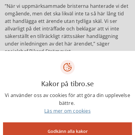
När vi uppmärksammade bristerna hanterade vi det
omgående, men det ska likväl inte ta så här lång tid
att handlägga ett ärende utan tydliga skäl. Vi ser
allvarligt på det inträffade och beklagar att vi inte
säkerställt en tillräckligt rättssäker handläggning
under inledningen av det här ärendet,
säger
socialchef Rikard Strömqvist.
Utredningen visar samtidigt att verksamheten i stor
utsträckning har förlitat sig på att arbetet utförs
enligt gällande regelverk. Det är därför uppföljningen
Kakor på tibro.se
inte varit tillräcklig för att fånga upp avvikelser i tid.
Vi använder oss av cookies för att göra din upplevelse
Den enskilde har under tiden haft ett tidigare beslut
bättre.
om stöd och även fått kompletterande insatser.
Läs mer om cookies
Några allvarliga konsekvenser för hälsan har inte
framkommit i utredningen, dock kvarstår att långa
handläggningstider generellt kan innebära risker för
Godkänn alla kakor