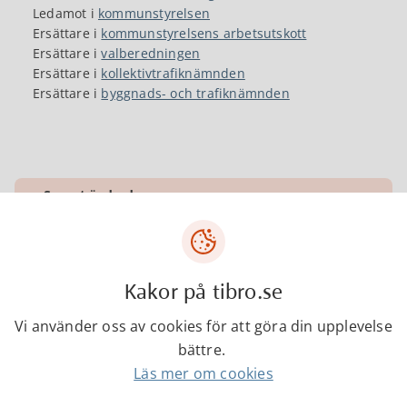
Ledamot i
kommunstyrelsen
Ersättare i
kommunstyrelsens arbetsutskott
Ersättare i
valberedningen
Ersättare i
kollektivtrafiknämnden
Ersättare i
byggnads- och trafiknämnden
Senast ändrad:
13 februari 2023
Kakor på tibro.se
Tibro kommun
Vi använder oss av cookies för att göra din upplevelse
Centrumgatan 17
bättre.
543 80 Tibro
Läs mer om cookies
Telefon: 0504-180 00