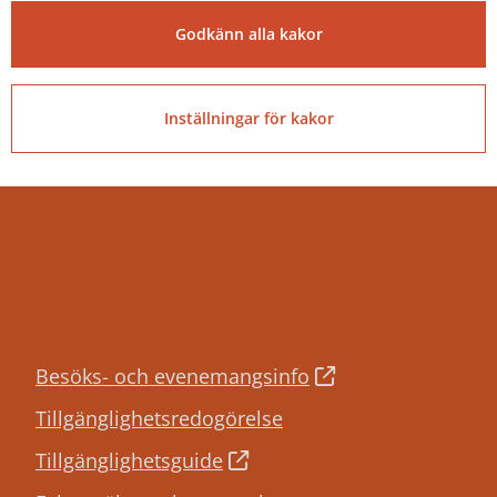
E-post: kommun@tibro.se
Godkänn alla kakor
Organisationsnummer:
212000-1660
Inställningar för kakor
PEPPOL ID:
0007:2120001660
Besöks- och evenemangsinfo
Tillgänglighetsredogörelse
Tillgänglighetsguide