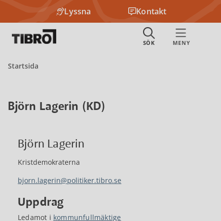
Lyssna
Kontakt
Startsida
Björn Lagerin (KD)
Björn Lagerin
Kristdemokraterna
bjorn.lagerin@politiker.tibro.se
Uppdrag
Ledamot i
kommunfullmäktige