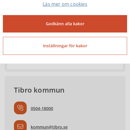
Läs mer om cookies
Josefin Karlsson
Kommunsekreterare
Godkänn alla kakor
josefin.karlsson@tibro.se
Inställningar för kakor
0504-18134
Tibro kommun
0504-18000
kommun@tibro.se