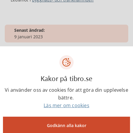
Senast ändrad:
9 januari 2023
Tibro kommun
Centrumgatan 17
Kakor på tibro.se
543 80 Tibro
Vi använder oss av cookies för att göra din upplevelse
Telefon: 0504-180 00
bättre.
E-post: kommun@tibro.se
Läs mer om cookies
Organisationsnummer:
212000-1660
Godkänn alla kakor