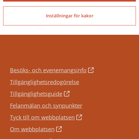
PEPPOL ID:
0007:2120001660
Inställningar för kakor
Besöks- och evenemangsinfo
Tillgänglighetsredogörelse
Tillgänglighetsguide
Felanmälan och synpunkter
Tyck till om webbplatsen
Om webbplatsen