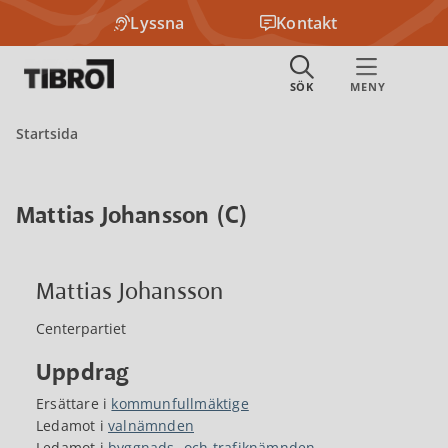
Lyssna
Kontakt
Startsida
Mattias Johansson (C)
Mattias Johansson
Centerpartiet
Uppdrag
Ersättare i
kommunfullmäktige
Ledamot i
valnämnden
Ledamot i
byggnads- och trafiknämnden