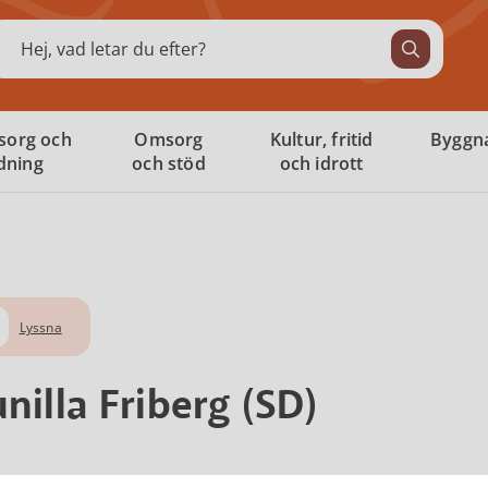
ök
sorg och
Omsorg
Kultur, fritid
Byggna
ldning
och stöd
och idrott
Lyssna
nilla Friberg (SD)