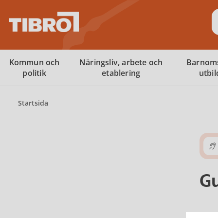
S
Kommun och
Näringsliv, arbete och
Barnom
politik
etablering
utbi
Startsida
Gu