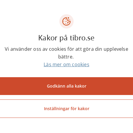
Gunilla Friberg
Politiker
Sverigedemokraterna
Kakor på tibro.se
gunilla.friberg@politiker.tibro.se
Vi använder oss av cookies för att göra din upplevelse
Uppdrag
bättre.
Ersättare i
barn- och utbildningsnämnden
Läs mer om cookies
Godkänn alla kakor
Senast ändrad:
17 juli 2024
Inställningar för kakor