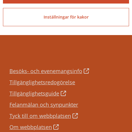
PEPPOL ID:
0007:2120001660
Inställningar för kakor
Besöks- och evenemangsinfo
Tillgänglighetsredogörelse
Tillgänglighetsguide
Felanmälan och synpunkter
Tyck till om webbplatsen
Om webbplatsen