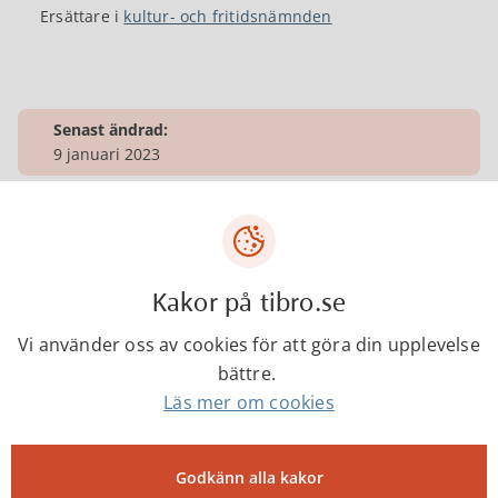
Ersättare i
kultur- och fritidsnämnden
Senast ändrad:
9 januari 2023
Tibro kommun
Kakor på tibro.se
Centrumgatan 17
543 80 Tibro
Vi använder oss av cookies för att göra din upplevelse
bättre.
Telefon: 0504-180 00
Läs mer om cookies
E-post: kommun@tibro.se
Organisationsnummer:
212000-1660
Godkänn alla kakor