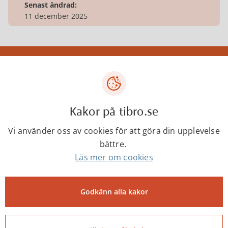
Senast ändrad:
11 december 2025
Tibro kommun
Centrumgatan 17
543 80 Tibro
Kakor på tibro.se
Telefon: 0504-180 00
Vi använder oss av cookies för att göra din upplevelse
E-post: kommun@tibro.se
bättre.
Organisationsnummer:
Läs mer om cookies
212000-1660
PEPPOL ID:
Godkänn alla kakor
0007:2120001660