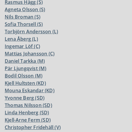
Rasmus Hägg (S)
Agneta Olsson (S)
Nils Broman (S)
Sofia Thorsell (S)
Torbjörn Andersson (L)
Lena Åberg (L)
Ingemar Löf (C)
Mattias Johansson (C)
Daniel Tarkka (M)
Pär Ljungqvist (M)
Bodil Olsson (M)
Kjell Hultsten (KD)
Mouna Eskandar (KD)
Yvonne Berg (SD)
Thomas Nilsson (SD)
Linda Henberg (SD)
Kjell-Arne Ferm (SD)
Christopher Fridehäll (V)