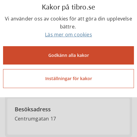
Kakor på tibro.se
Tibro kommun
Vi använder oss av cookies för att göra din upplevelse
bättre.
Läs mer om cookies
0504-18000
Godkänn alla kakor
kommun@tibro.se
Telefontider
Inställningar för kakor
Mån-fre kl. 07.30-16.00
Besöksadress
Centrumgatan 17