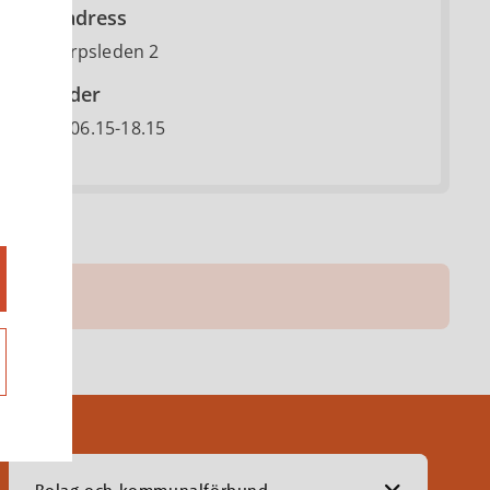
Besöksadress
Häggetorpsleden 2
Öppettider
Må-fr kl. 06.15-18.15