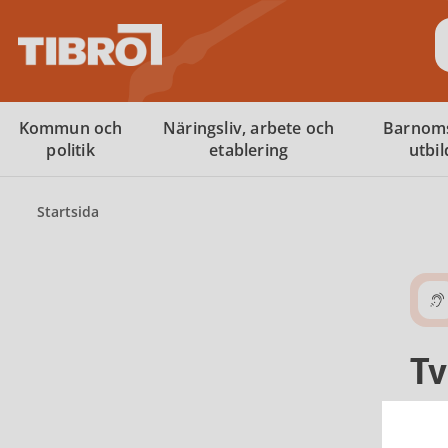
S
Kommun och
Näringsliv, arbete och
Barnom
politik
etablering
utbi
Startsida
T