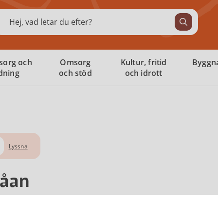
ök
sorg och
Omsorg
Kultur, fritid
Byggna
ldning
och stöd
och idrott
Lyssna
våan