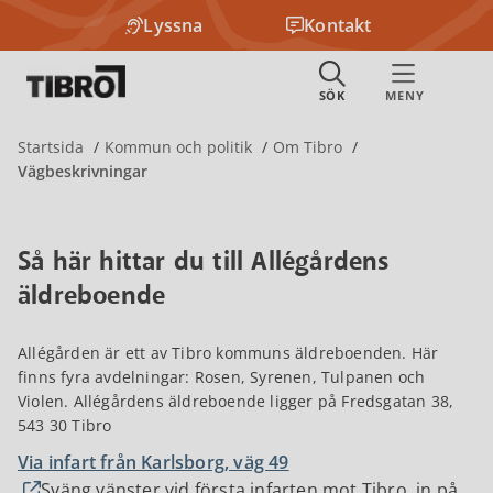
Lyssna
Kontakt
Startsida
Kommun och politik
Om Tibro
Vägbeskrivningar
Så här hittar du till Allégårdens
äldreboende
Allégården är ett av Tibro kommuns äldreboenden. Här
finns fyra avdelningar: Rosen, Syrenen, Tulpanen och
Violen. Allégårdens äldreboende ligger på Fredsgatan 38,
543 30 Tibro
Via infart från Karlsborg, väg 49
Sväng vänster vid första infarten mot Tibro, in på