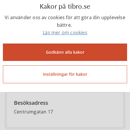
Kakor på tibro.se
Tibro kommun
Vi använder oss av cookies för att göra din upplevelse
bättre.
Läs mer om cookies
0504-18000
Godkänn alla kakor
kommun@tibro.se
Telefontider
Inställningar för kakor
Mån-fre kl. 07.30-16.00
Besöksadress
Centrumgatan 17