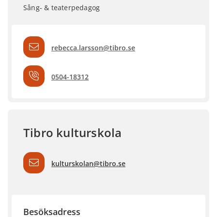
Sång- & teaterpedagog
rebecca.larsson@tibro.se
0504-18312
Tibro kulturskola
kulturskolan@tibro.se
Besöksadress