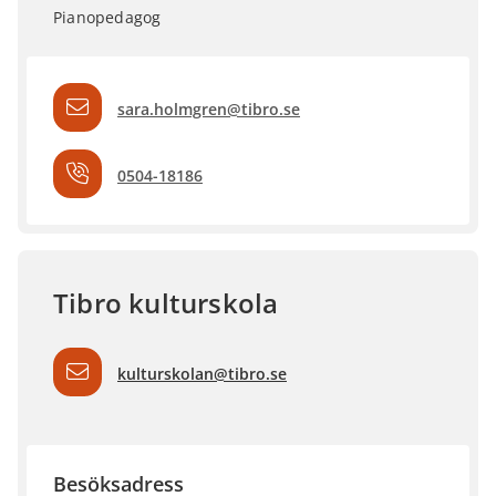
Pianopedagog
sara.holmgren@tibro.se
0504-18186
Tibro kulturskola
kulturskolan@tibro.se
Besöksadress