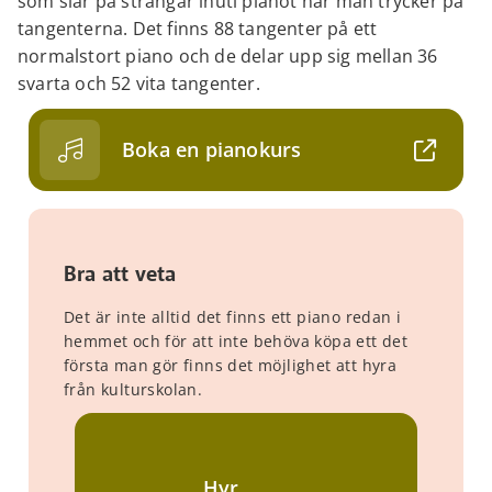
som slår på strängar inuti pianot när man trycker på
tangenterna. Det finns 88 tangenter på ett
normalstort piano och de delar upp sig mellan 36
svarta och 52 vita tangenter.
Boka en pianokurs
Bra att veta
Det är inte alltid det finns ett piano redan i
hemmet och för att inte behöva köpa ett det
första man gör finns det möjlighet att hyra
från kulturskolan.
Hyr