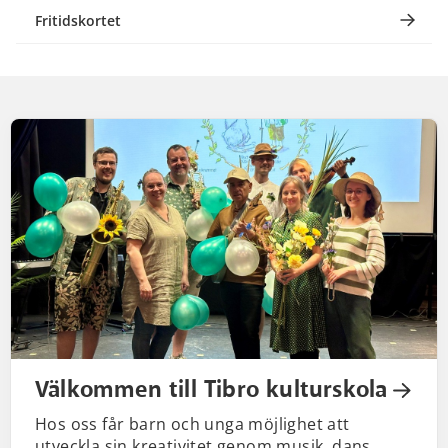
Fritidskortet
Startsida
Välkommen till Tibro kulturskola
Hos oss får barn och unga möjlighet att
utveckla sin kreativitet genom musik, dans,